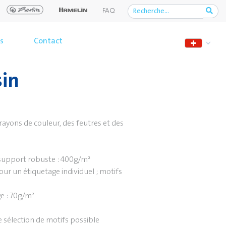
FAQ
s
Contact
sin
rayons de couleur, des feutres et des
n support robuste : 400g/m²
our un étiquetage individuel ; motifs
e : 70g/m²
 sélection de motifs possible