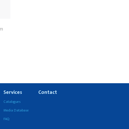
sm
Services
Contact
Catalogues
Media Database
FAQ