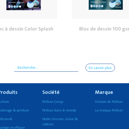
oc à dessin Color Splash
Bloc de dessin 100 g
En savoir plus
Produits
Société
Marque
criture
Pelikan Group
Histoire de Pelikan
oloriage & peinture
Pelikan dans le monde
La marque Pelikan
rtisanat
Notre mission, vision &
valeurs
orriger et effacer