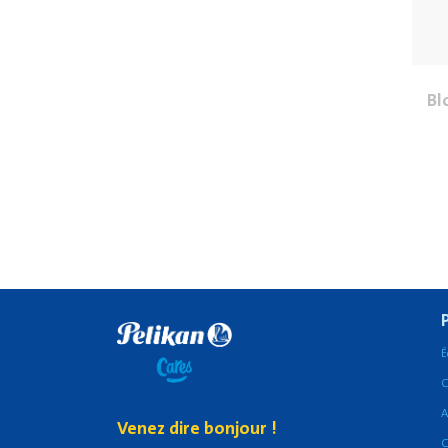
Bl
É
C
A
Venez dire bonjour !
C