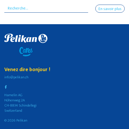
En savoir plus
Venez dire bonjour !
info@pelikan.ch
Hamelin AG
Höhenweg 2A
CH-8834 Schindellegi
Switzerland
© 2026 Pelikan