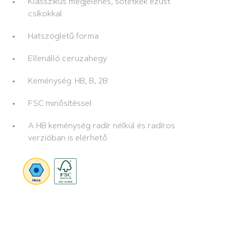
Klasszikus megjelenés, sötétkék ezüst
csíkokkal
Hatszögletű forma
Ellenálló ceruzahegy
Keménység: HB, B, 2B
FSC minősítéssel
A HB keménység radír nélkül és radíros
verzióban is elérhető