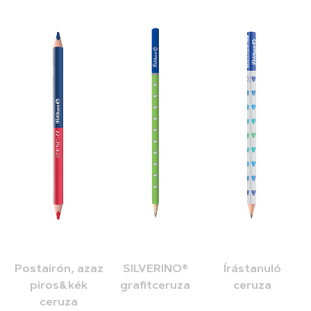
Postairón, azaz
SILVERINO®
Írástanuló
piros&kék
grafitceruza
ceruza
ceruza