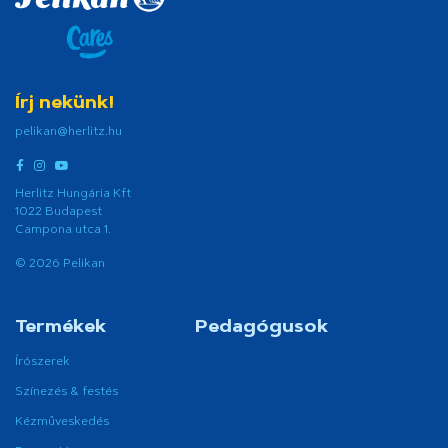
Írj nekünk!
pelikan@herlitz.hu
Herlitz Hungária Kft
1022 Budapest
Campona utca 1.
© 2026 Pelikan
Termékek
Pedagógusok
Írószerek
Színezés & festés
Kézműveskedés