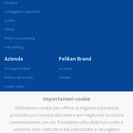
Incollare
Correggere e cancellare
Scuola
Ufficio
Professional writing
Fine Writing
Azienda
Pelikan Brand
Il Gruppo Pelikan
La storia
Pelikan nel mondo
Il brand
I nostri valori
Sostenibilità
Impostazioni-cookie
Pelikan TintenTurm, il
Utilizziamo i cookie per offrire la migliore esperienza
Museo
possibile con il nostro sito web e per migliorare la nostra
Servizi
Contatti
comunicazione con voi. Prendiamo atto delle tue scelte e
useremo solo i dati che ci hai autorizzato a raccogliere.
Newsletter