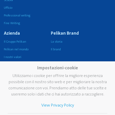
Scuola
Ufficio
Professional writing
Fine Writing
Azienda
Pelikan Brand
Il Gruppo Pelikan
La storia
Pelikan nel mondo
Il brand
I nostri valori
Sostenibilità
Impostazioni-cookie
Pelikan TintenTurm, il
Utilizziamo i cookie per offrire la migliore esperienza
Museo
possibile con il nostro sito web e per migliorare la nostra
Servizi
Contatti
comunicazione con voi. Prendiamo atto delle tue scelte e
useremo solo i dati che ci hai autorizzato a raccogliere.
Newsletter
Domande frequenti
View Privacy Policy
Cataloghi