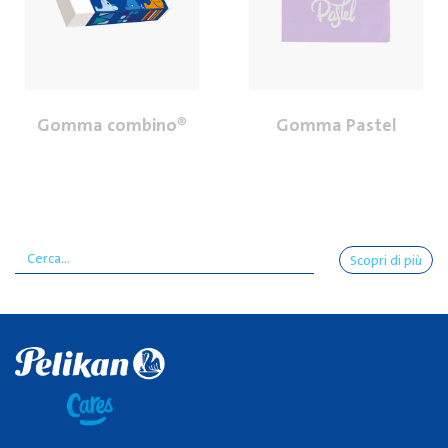
Gomma combino®
Gomma Pastel
Scopri di più