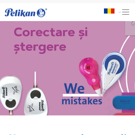
Corectare și
ștergere