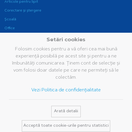
Articole pentru lipit
Corectare și ștergere
Școală
Office
Instrumente de scris
Setări cookies
pentru birou
Folosim cookies pentru a vă oferi cea mai bună
Fine Writing
experiență posibilă pe acest site și pentru a ne
Companie
Brand
Servicii
îmbunătăți comunicarea. Ținem cont de selecție și
vom folosi doar datele pe care ne permiteți să le
Grupul Pelikan
Istoria noastră
Cataloage
colectăm.
Pelikan în lume
Brandul Pelikan
Bază de date media
Vezi Politica de confidențialitate
Valorile noastre
Întrebări frecvente
Sustenabilitate
Pelikan TintenTurm
Arată detalii
Contact
Acceptă toate cookie-urile pentru statistici