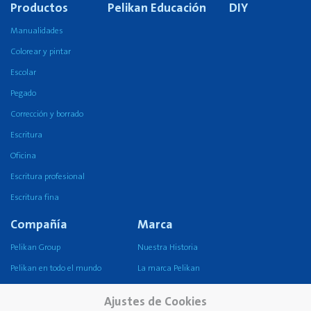
Productos
Pelikan Educación
DIY
Manualidades
Colorear y pintar
Escolar
Pegado
Corrección y borrado
Escritura
Oficina
Escritura profesional
Escritura fina
Compañía
Marca
Pelikan Group
Nuestra Historia
Pelikan en todo el mundo
La marca Pelikan
Nuestra misión, visión y
Ajustes de Cookies
valores