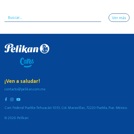
Ver más
¡Ven a saludar!
contacto@pelikan.com.mx
Carr. Federal Puebla-Tehuacán 1033, Col. Maravillas, 72220 Puebla, Pue. México.
© 2026 Pelikan