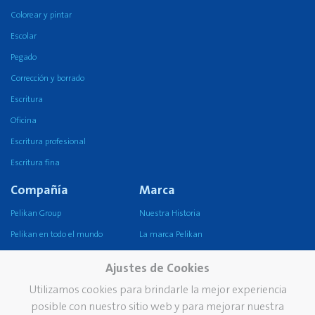
Colorear y pintar
Escolar
Pegado
Corrección y borrado
Escritura
Oficina
Escritura profesional
Escritura fina
Compañía
Marca
Pelikan Group
Nuestra Historia
Pelikan en todo el mundo
La marca Pelikan
Nuestra misión, visión y
Ajustes de Cookies
valores
Utilizamos cookies para brindarle la mejor experiencia
Sustentabilidad
posible con nuestro sitio web y para mejorar nuestra