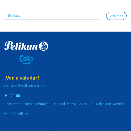
Ver más
¡Ven a saludar!
contacto@pelikan.com.mx
Carr. Federal Puebla-Tehuacán 1033, Col. Maravillas, 72220 Puebla, Pue. México.
© 2026 Pelikan