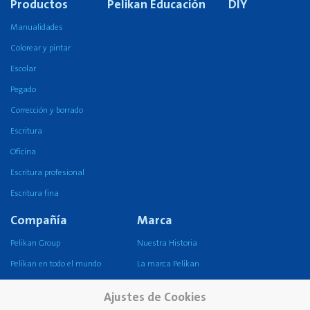
Productos
Pelikan Educación
DIY
Manualidades
Colorear y pintar
Escolar
Pegado
Corrección y borrado
Escritura
Oficina
Escritura profesional
Escritura fina
Compañía
Marca
Pelikan Group
Nuestra Historia
Pelikan en todo el mundo
La marca Pelikan
Nuestra misión, visión y
Ajustes de Cookies
valores