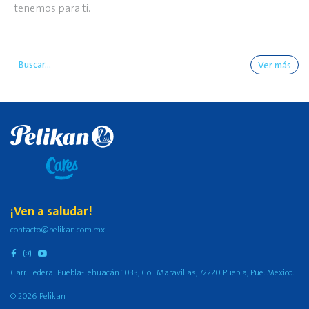
tenemos para ti.
Ver más
¡Ven a saludar!
contacto@pelikan.com.mx
Carr. Federal Puebla-Tehuacán 1033, Col. Maravillas, 72220 Puebla, Pue. México.
© 2026 Pelikan