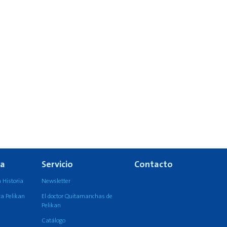
a
Servicio
Contacto
 Historia
Newsletter
a Pelikan
El doctor Quitamanchas de
Pelikan
Catálogo