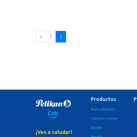
<
1
2
Productos
P
Manualidades
Colorear y pintar
Escolar
¡Ven a saludar!
Pegado