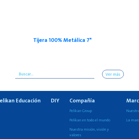
Tijera 100% Metálica 7"
Ver más
elikan Educación
DIY
Compañía
Marc
Pelikan Group
Nuestra
Pelikan en todo el mundo
La marc
Nuestra misión, visión y
valores