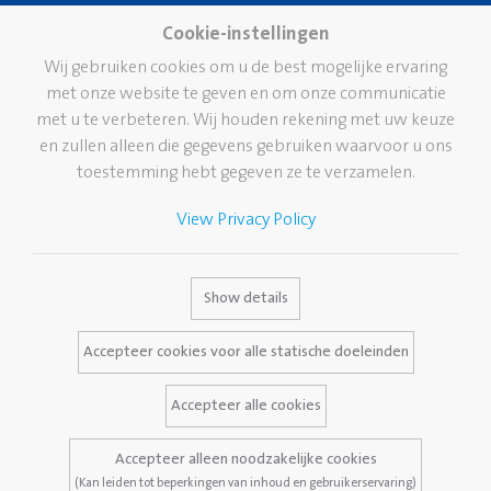
Pelikan Group
Knutselen
Cookie-instellingen
Pelikan wereldwijd
Lijmen
Wij gebruiken cookies om u de best mogelijke ervaring
Onze visie
met onze website te geven en om onze communicatie
Corrigeren en wissen
Duurzaamheid
met u te verbeteren. Wij houden rekening met uw keuze
School
en zullen alleen die gegevens gebruiken waarvoor u ons
Pelikan TintenTurm
Kantoor
toestemming hebt gegeven ze te verzamelen.
Professional writing
View Privacy Policy
Hoogwaardige
schrijfinstrumenten
Merk
Dienstverlening
Contact
Show details
Pelikan geschiedenis
Media Database
Accepteer cookies voor alle statische doeleinden
Het merk Pelikan
Vaak gestelde vragen
Accepteer alle cookies
Accepteer alleen noodzakelijke cookies
Wettelijke kennisgeving
Privacybeleid
(Kan leiden tot beperkingen van inhoud en gebruikerservaring)
Voorwaarden en condities