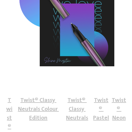
T
Twist® Classy 
Twist® 
Twist
Twist
wi
Neutrals Colour 
Classy 
® 
® 
st
Edition
Neutrals
Pastel
Neon
®