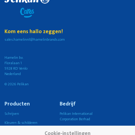
Kom eens hallo zeggen!
sales.hamelinnl@hamelinbrands.com
Hamelin b.v.
Floralaan 1
5928 RD Venlo
Nederland
© 2026 Pelikan
Producten
Bedrijf
Schrijven
Pelikan International
Corporation Berhad
Kleuren & schilderen
Pelikan Group
Knutselen
Cookie-instellingen