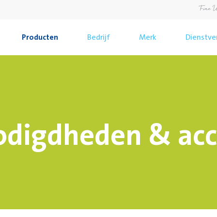
Producten
Bedrijf
Merk
Dienstve
odigdheden & acc