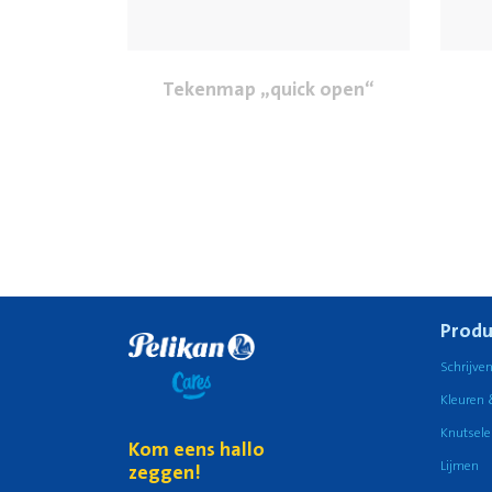
Tekenmap „quick open“
Produ
Schrijve
Kleuren 
Knutsele
Kom eens hallo
Lijmen
zeggen!