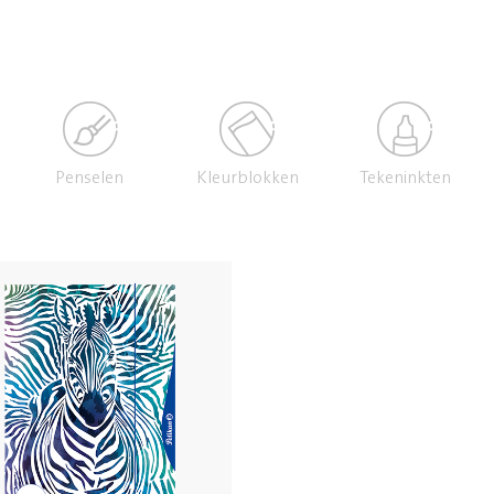
Penselen
Kleurblokken
Tekeninkten