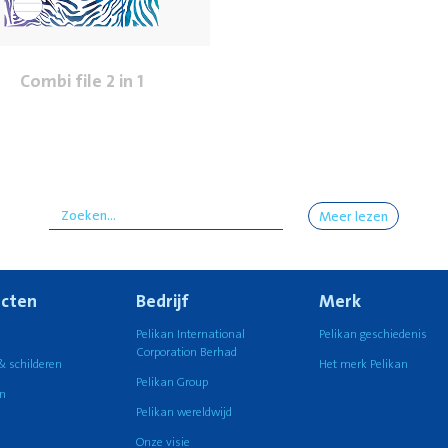
Combi file 2 in 1
Meer lezen
cten
Bedrijf
Merk
n
Pelikan International
Pelikan geschiedenis
Corporation Berhad
& schilderen
Het merk Pelikan
Pelikan Group
n
Pelikan wereldwijd
Onze visie