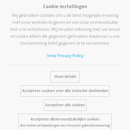
Pelikan Group
Knutselen
Cookie-instellingen
Pelikan wereldwijd
Lijmen
Wij gebruiken cookies om u de best mogelijke ervaring
Onze visie
met onze website te geven en om onze communicatie
Corrigeren en wissen
Duurzaamheid
met u te verbeteren. Wij houden rekening met uw keuze
School
en zullen alleen die gegevens gebruiken waarvoor u ons
Pelikan TintenTurm
Kantoor
toestemming hebt gegeven ze te verzamelen.
Professional writing
View Privacy Policy
Hoogwaardige
schrijfinstrumenten
Merk
Dienstverlening
Contact
Show details
Pelikan geschiedenis
Media Database
Accepteer cookies voor alle statische doeleinden
Het merk Pelikan
Vaak gestelde vragen
Accepteer alle cookies
Accepteer alleen noodzakelijke cookies
Wettelijke kennisgeving
Privacybeleid
(Kan leiden tot beperkingen van inhoud en gebruikerservaring)
Voorwaarden en condities