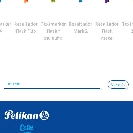
arker
Resaltador
Textmarker
Resaltador
Resaltador
Text
4
Flash Flúo
Flash®
Mark 2
Flash
x16 Búho
Pastel
Ver más