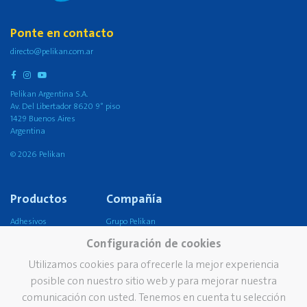
Ponte en contacto
directo@pelikan.com.ar
Pelikan Argentina S.A.
Av. Del Libertador 8620 9° piso
1429 Buenos Aires
Argentina
© 2026 Pelikan
Productos
Compañía
Adhesivos
Grupo Pelikan
Configuración de cookies
Colorear y pintar
Pelikan en el mundo
Utilizamos cookies para ofrecerle la mejor experiencia
Manualidades
Nuestra visión, misión &
valores
posible con nuestro sitio web y para mejorar nuestra
Corrección y borrado
comunicación con usted. Tenemos en cuenta tu selección
Sustentabilidad
Escolar