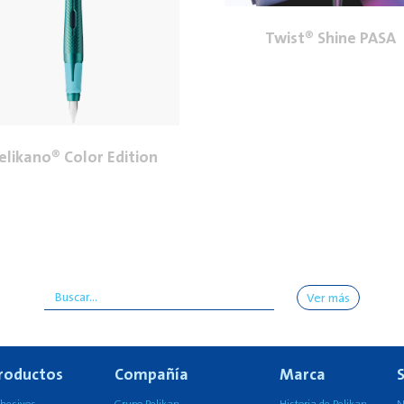
Twist® Shine PASA
elikano® Color Edition
Ver más
roductos
Compañía
Marca
S