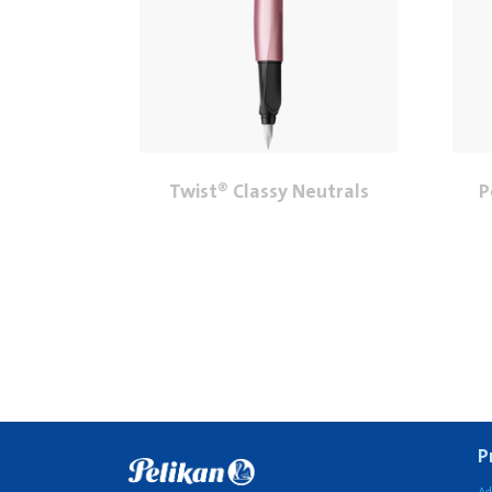
Twist® Classy Neutrals
P
P