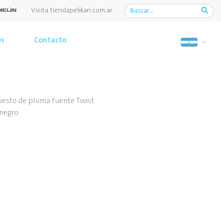
Visita tiendapelikan.com.ar
os
Contacto
uesto de pluma fuente Twist
 negro