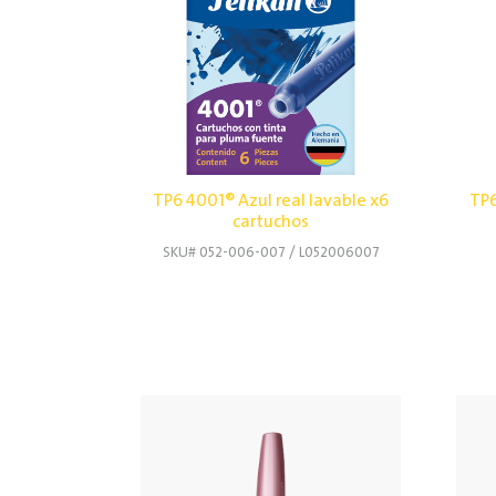
TP6 4001® Azul real lavable x6
TP6
cartuchos
SKU# 052-006-007 / L052006007