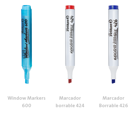
Window Markers
Marcador
Marcador
600
borrable 424
Borrable 426