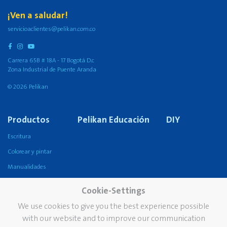
¡Ven a saludar!
servicioaclientes@pelikan.com.co
Carrera 65B # 18A - 17 Bogotá D.c
Zona Industrial de Puente Aranda
© 2026 Pelikan
Productos
Pelikan Educación
DIY
Escritura
Colorear y pintar
Manualidades
Pegado
Cookie-Settings
Corrección y borrado
We use cookies to give you the best experience possible
Escolar
with our website and to improve our communication