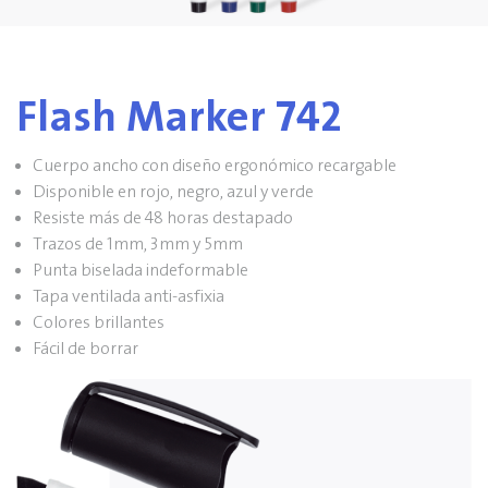
Flash Marker 742
Cuerpo ancho con diseño ergonómico recargable
Disponible en rojo, negro, azul y verde
Resiste más de 48 horas destapado
Trazos de 1mm, 3mm y 5mm
Punta biselada indeformable
Tapa ventilada anti-asfixia
Colores brillantes
Fácil de borrar