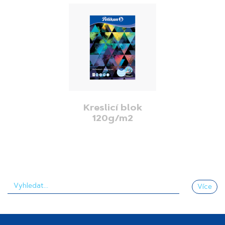
Kreslicí blok
120g/m2
Více