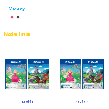
Motivy
Naše linie
137661
137679