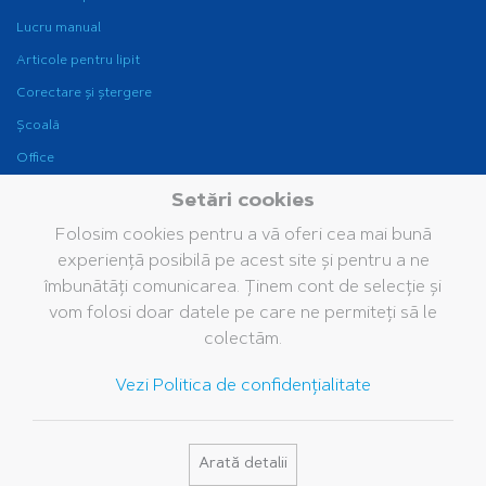
Lucru manual
Articole pentru lipit
Corectare și ștergere
Școală
Office
Instrumente de scris
Setări cookies
pentru birou
Folosim cookies pentru a vă oferi cea mai bună
Fine Writing
experiență posibilă pe acest site și pentru a ne
Companie
Brand
Servicii
îmbunătăți comunicarea. Ținem cont de selecție și
vom folosi doar datele pe care ne permiteți să le
Grupul Pelikan
Istoria noastră
Cataloage
colectăm.
Pelikan în lume
Brandul Pelikan
Bază de date media
Vezi Politica de confidențialitate
Valorile noastre
Întrebări frecvente
Sustenabilitate
Pelikan TintenTurm
Arată detalii