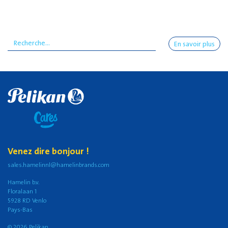
En savoir plus
Venez dire bonjour !
sales.hamelinnl@hamelinbrands.com
Hamelin b.v.
Floralaan 1
5928 RD Venlo
Pays-Bas
© 2026 Pelikan