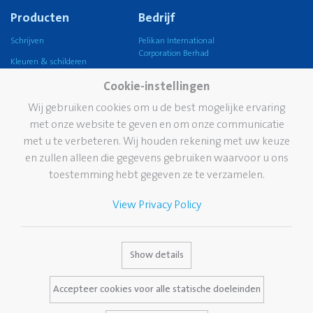
Producten
Bedrijf
Schrijven
Pelikan International
Corporation Berhad
Kleuren & schilderen
Pelikan Group
Knutselen
Cookie-instellingen
Pelikan wereldwijd
Lijmen
Wij gebruiken cookies om u de best mogelijke ervaring
Onze visie
met onze website te geven en om onze communicatie
Corrigeren en wissen
Duurzaamheid
met u te verbeteren. Wij houden rekening met uw keuze
School
en zullen alleen die gegevens gebruiken waarvoor u ons
Pelikan TintenTurm
Kantoor
toestemming hebt gegeven ze te verzamelen.
Professional writing
View Privacy Policy
Hoogwaardige
schrijfinstrumenten
Merk
Dienstverlening
Contact
Show details
Pelikan geschiedenis
Media Database
Accepteer cookies voor alle statische doeleinden
Het merk Pelikan
Vaak gestelde vragen