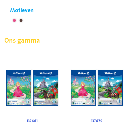
Motieven
Ons gamma
137661
137679