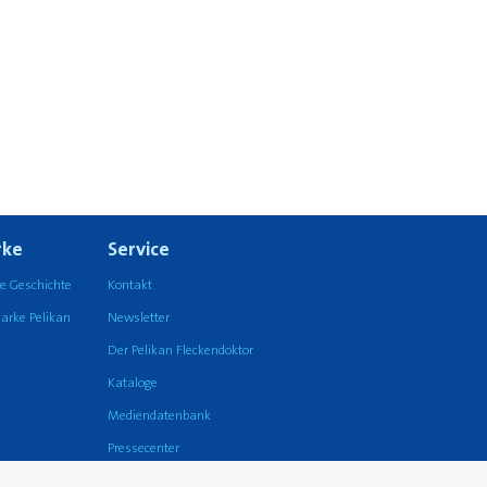
ke
Service
e Geschichte
Kontakt
arke Pelikan
Newsletter
Der Pelikan Fleckendoktor
Kataloge
Mediendatenbank
Pressecenter
FAQ