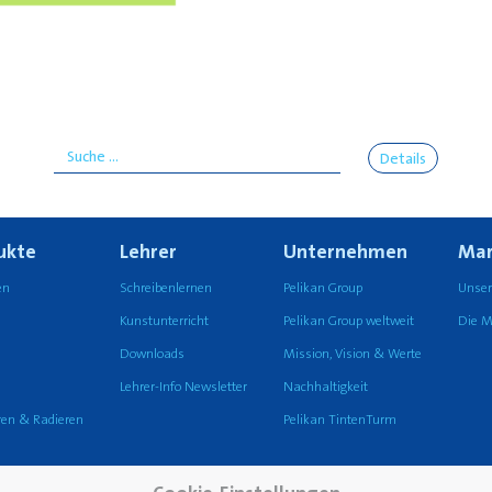
Details
ukte
Lehrer
Unternehmen
Mar
en
Schreibenlernen
Pelikan Group
Unser
Kunstunterricht
Pelikan Group weltweit
Die M
Downloads
Mission, Vision & Werte
Lehrer-Info Newsletter
Nachhaltigkeit
eren & Radieren
Pelikan TintenTurm