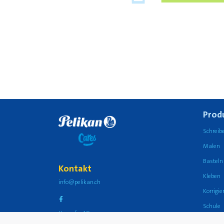
Prod
Schreib
Malen
Basteln
Kontakt
Kleben
info@pelikan.ch
Korrigi
Schule
Hamelin AG
griffix®
Höhenweg 2A