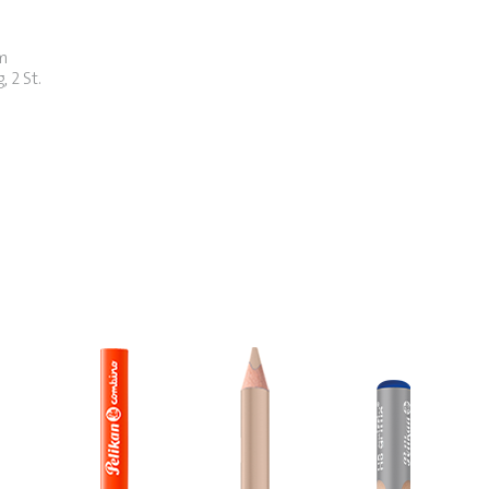
m
 2 St.