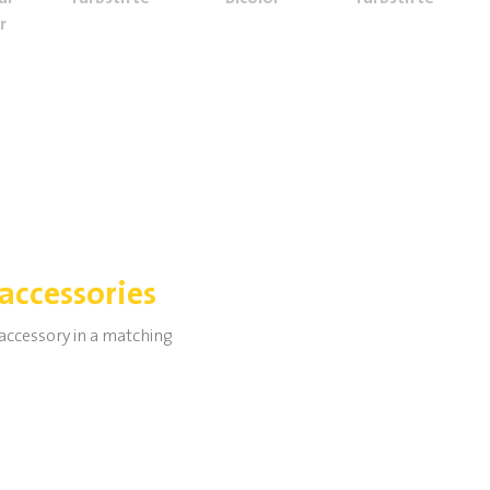
r
accessories
 accessory in a matching