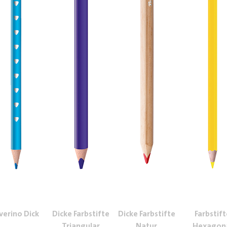
lverino Dick
Dicke Farbstifte
Dicke Farbstifte
Farbstift
Triangular
Natur
Hexagon