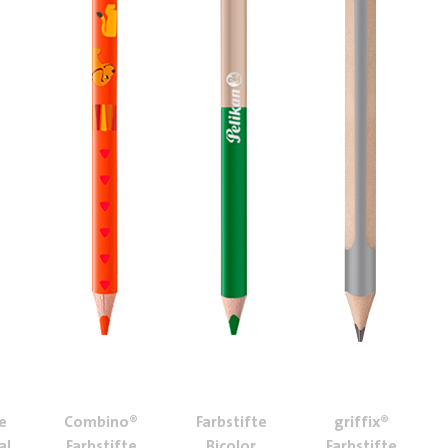
e
Combino®
Farbstifte
griffix®
al
Farbstifte
Bicolor
Farbstifte