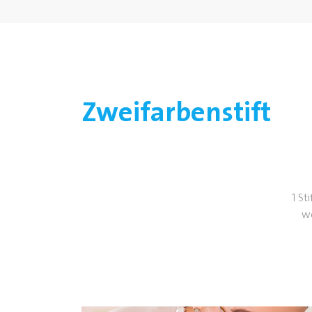
Zweifarbenstift
1 St
we