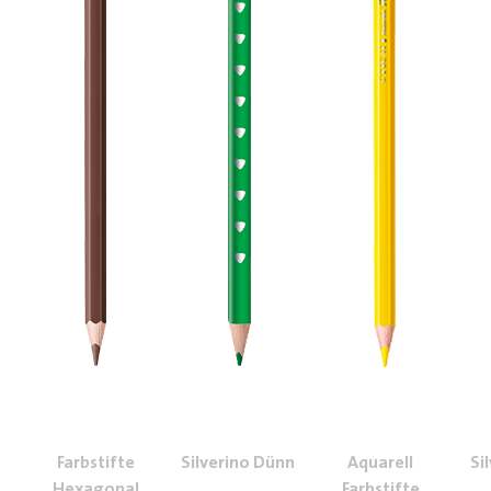
Farbstifte
Silverino Dünn
Aquarell
Si
Hexagonal
Farbstifte