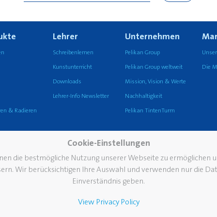
ukte
Lehrer
Unternehmen
Mar
en
Schreibenlernen
Pelikan Group
Unser
Kunstunterricht
Pelikan Group weltweit
Die M
Downloads
Mission, Vision & Werte
Lehrer-Info Newsletter
Nachhaltigkeit
eren & Radieren
Pelikan TintenTurm
Cookie-Einstellungen
eco
hnen die bestmögliche Nutzung unserer Webseite zu ermöglichen
ern. Wir berücksichtigen Ihre Auswahl und verwenden nur die Daten
Einverständnis geben.
Schreibgeräte
chreiben
View Privacy Policy