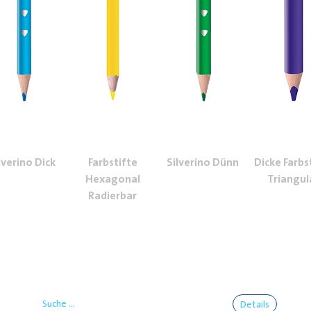
lverino Dick
Farbstifte
Silverino Dünn
Dicke Farbs
Hexagonal
Triangul
Radierbar
Details