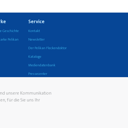
ke
Service
e Geschichte
Kontakt
arke Pelikan
Newsletter
Der Pelikan Fleckendoktor
Kataloge
Mediendatenbank
Pressecenter
FAQ
 und unsere Kommunikation
, für die Sie uns Ihr