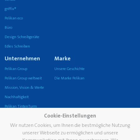
griffix®
Pelikan eco
Büro
Design Schreibgeräte
Edles Schreiben
Unternehmen
Marke
Pelikan Group
Unsere Geschichte
Pelikan Group weltweit
Die Marke Pelikan
Mission, Vision & Werte
Nachhaltigkeit
Pelikan TintenTurm
Cookie-Einstellungen
Service
Wir nutzen Cookies, um Ihnen die bestmögliche Nutzung
Kontakt
unserer Webseite zu ermöglichen und unsere
Newsletter