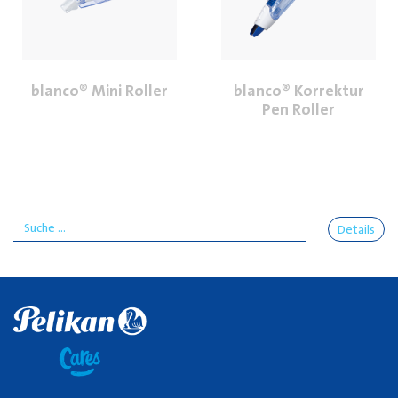
blanco® Mini Roller
blanco® Korrektur
Pen Roller
Details