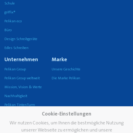
Schule
griffix®
Pelikan eco
Büro
Design Schreibgeräte
Edles Schreiben
Unternehmen
Marke
Pelikan Group
Unsere Geschichte
Pelikan Group weltweit
Die Marke Pelikan
Mission, Vision & Werte
Nachhaltigkeit
Pelikan TintenTurm
Cookie-Einstellungen
Service
Wir nutzen Cookies, um Ihnen die bestmögliche Nutzung
Kontakt
unserer Webseite zu ermöglichen und unsere