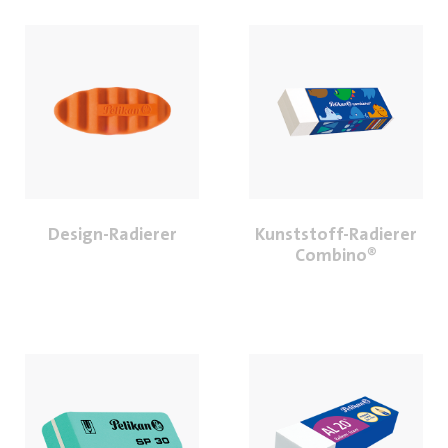
Design-Radierer
Kunststoff-Radierer
Combino®