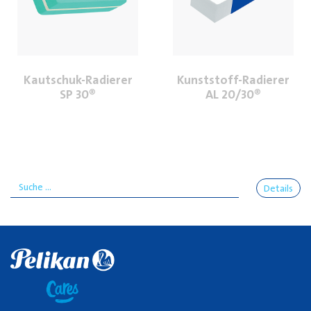
Kautschuk-Radierer
Kunststoff-Radierer
SP 30®
AL 20/30®
Details