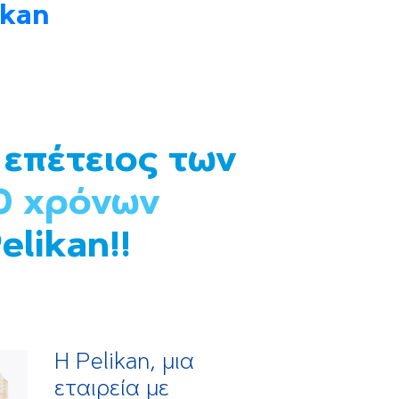
ikan
 επέτειος των
0 χρόνων
elikan!!
Η Pelikan, μια
εταιρεία με