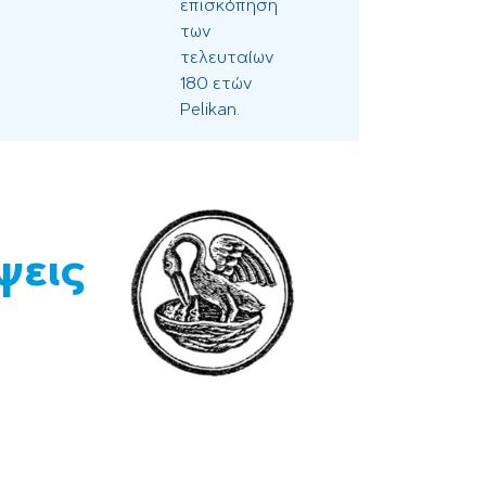
επισκόπηση
των
τελευταίων
180 ετών
Pelikan.
ψεις