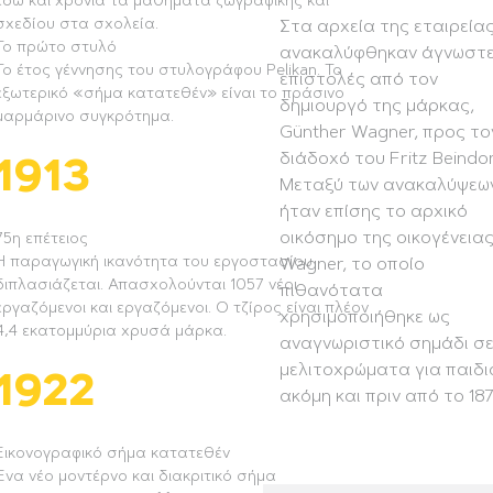
εδώ και χρόνια τα μαθήματα ζωγραφικής και
σχεδίου στα σχολεία.
Στα αρχεία της εταιρεία
Το πρώτο στυλό
ανακαλύφθηκαν άγνωστ
Το έτος γέννησης του στυλογράφου Pelikan. Το
επιστολές από τον
εξωτερικό «σήμα κατατεθέν» είναι το πράσινο
δημιουργό της μάρκας,
μαρμάρινο συγκρότημα.
Günther Wagner, προς το
διάδοχό του Fritz Beindor
1913
Μεταξύ των ανακαλύψεω
ήταν επίσης το αρχικό
οικόσημο της οικογένεια
75η επέτειος
Η παραγωγική ικανότητα του εργοστασίου
Wagner, το οποίο
διπλασιάζεται. Απασχολούνται 1057 νέοι
πιθανότατα
εργαζόμενοι και εργαζόμενοι. Ο τζίρος είναι πλέον
χρησιμοποιήθηκε ως
4,4 εκατομμύρια χρυσά μάρκα.
αναγνωριστικό σημάδι σ
μελιτοχρώματα για παιδι
1922
ακόμη και πριν από το 187
Εικονογραφικό σήμα κατατεθέν
Ένα νέο μοντέρνο και διακριτικό σήμα