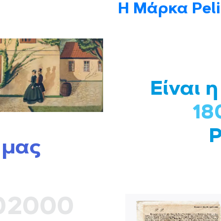
Η Μάρκα Pel
Είναι η
18
P
 μας
0
2000