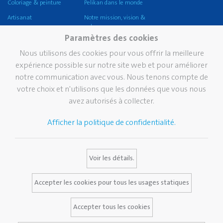
Coloriage & peinture
Pelikan dans le monde
Artisanat
Notre mission, vision &
valeurs
Coller
Paramètres des cookies
Durabilité
Corriger et effacer
Nous utilisons des cookies pour vous offrir la meilleure
Pelikan TintenTurm
Ecole
expérience possible sur notre site web et pour améliorer
notre communication avec vous. Nous tenons compte de
Bureau
votre choix et n'utilisons que les données que vous nous
Écriture professionnelle
avez autorisés à collecter.
Écriture de prestige
Afficher la politique de confidentialité.
Marque
Services
Contact
Histoire de Pelikan
Bulletin
Voir les détails.
La marque Pelikan
Media Database
Certificats Pelikan
FAQ
Accepter les cookies pour tous les usages statiques
Accepter tous les cookies
Avis juridique