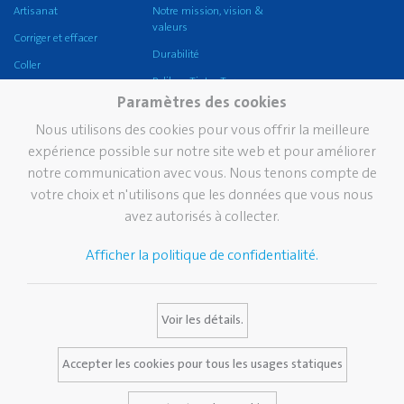
Artisanat
Notre mission, vision &
valeurs
Corriger et effacer
Durabilité
Coller
Pelikan TintenTurm
Ecole
Paramètres des cookies
Bureau
Nous utilisons des cookies pour vous offrir la meilleure
griffix®
expérience possible sur notre site web et pour améliorer
notre communication avec vous. Nous tenons compte de
Pelikan eco
votre choix et n'utilisons que les données que vous nous
Écriture professionnelle
avez autorisés à collecter.
Écriture de prestige
Afficher la politique de confidentialité.
Marque
Services
Contact
Histoire de Pelikan
Catalogues
Voir les détails.
La marque Pelikan
Media Database
FAQ
Accepter les cookies pour tous les usages statiques