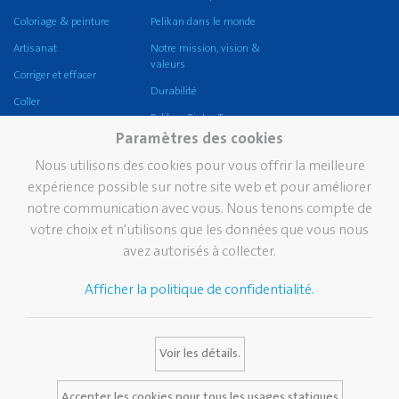
Coloriage & peinture
Pelikan dans le monde
Artisanat
Notre mission, vision &
valeurs
Corriger et effacer
Durabilité
Coller
Pelikan TintenTurm
Ecole
Paramètres des cookies
Bureau
Nous utilisons des cookies pour vous offrir la meilleure
griffix®
expérience possible sur notre site web et pour améliorer
notre communication avec vous. Nous tenons compte de
Pelikan eco
votre choix et n'utilisons que les données que vous nous
Écriture professionnelle
avez autorisés à collecter.
Écriture de prestige
Afficher la politique de confidentialité.
Marque
Services
Contact
Histoire de Pelikan
Catalogues
Voir les détails.
La marque Pelikan
Media Database
FAQ
Accepter les cookies pour tous les usages statiques