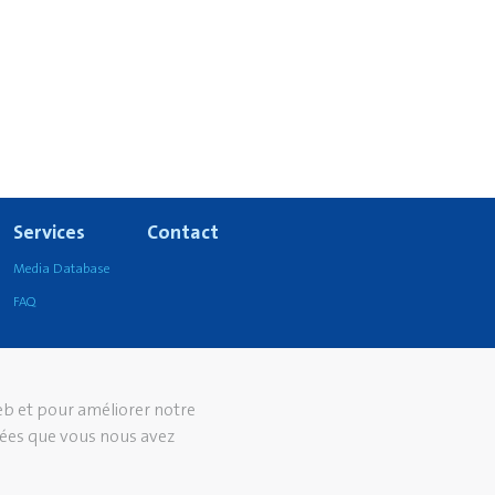
Services
Contact
Media Database
FAQ
web et pour améliorer notre
nées que vous nous avez