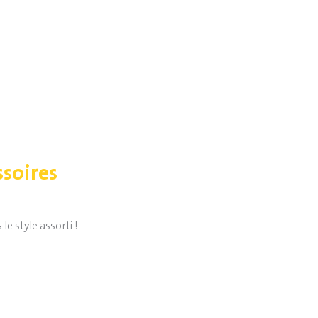
ssoires
e style assorti !