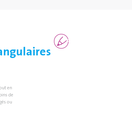
iangulaires
out en
soins de
âgés ou