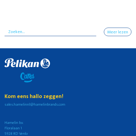
Meer lezen
Kom eens hallo zeggen!
sales.hamelinnl@hamelinbrands.com
Hamelin b.v.
Floralaan 1
5928 RD Venlo