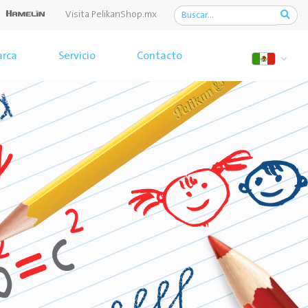
Visita PelikanShop.mx
rca
Servicio
Contacto