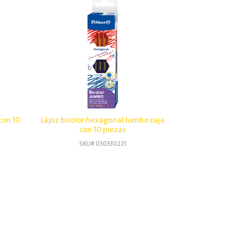
con 10
Lápiz bicolor hexagonal Jumbo caja
con 10 piezas
SKU# 030330221