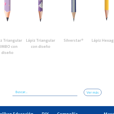
iz Triangular
Lápiz Triangular
Silverstar®
Lápiz Hexag
UMBO con
con diseño
diseño
Ver más