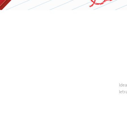
Idea
letr