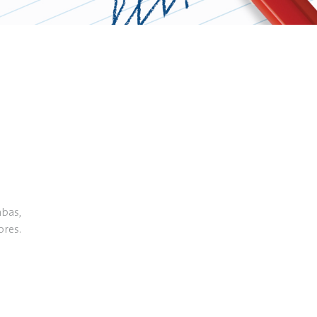
abas,
ores.