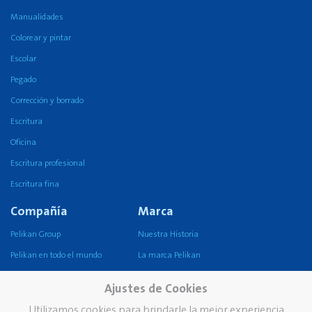
Manualidades
Colorear y pintar
Escolar
Pegado
Corrección y borrado
Escritura
Oficina
Escritura profesional
Escritura fina
Compañía
Marca
Pelikan Group
Nuestra Historia
Pelikan en todo el mundo
La marca Pelikan
Nuestra misión, visión y
Ajustes de Cookies
valores
Utilizamos cookies para brindarle la mejor experiencia
Sustentabilidad