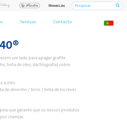
as
Serviços
Contacto
 40®
recem um lado para apagar grafite
ho, tinta de óleo, dactilografia) sobre
 e a óleo
inta de desenho / biros / tinta de escrever
opeia que garante que os nossos produtos
por crianças.