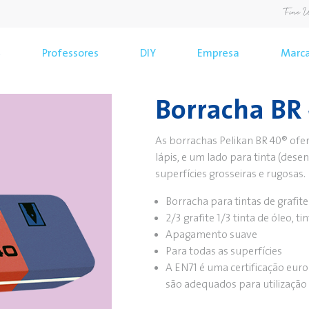
s
Professores
DIY
Empresa
Marc
Borracha BR
As borrachas Pelikan BR 40® ofe
lápis, e um lado para tinta (desen
superfícies grosseiras e rugosas.
Borracha para tintas de grafite
2/3 grafite 1/3 tinta de óleo, t
Apagamento suave
Para todas as superfícies
A EN71 é uma certificação eur
são adequados para utilização 