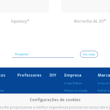
Squeezy®
Borracha AL 20®
Ver mais
tos
Professores
DIY
Empresa
Marca
Grupo Pelikan
A nossa h
ntar
Pelikan no mundo
Pelikan 
issional
Os nossos valores
Configurações de cookies
Sustentabilidade
ra lhe proporcionar a melhor experiência possível no nosso site e