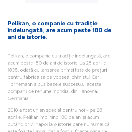
Pelikan, o companie cu tradiție
îndelungată
,
are acum peste 180 de
ani de istorie.
Pelikan, o companie cu tradiție îndelungată, are
acum peste 180 de ani de istorie. La 28 aprilie
1838, odată cu lansarea primei liste de prețuri
pentru fabrica sa de vopsea, chimistul Carl
Hornemann a pus bazele succesului acestei
companii de renume mondial din Hanovra,
Germania.
2018 a fost un an special pentru noi – pe 28
aprilie, Pelikan împlinind 180 de ani și acum
putând privi înapoi la o istorie care nu numai că
este foarte lungă, dar a fost și foarte plină de