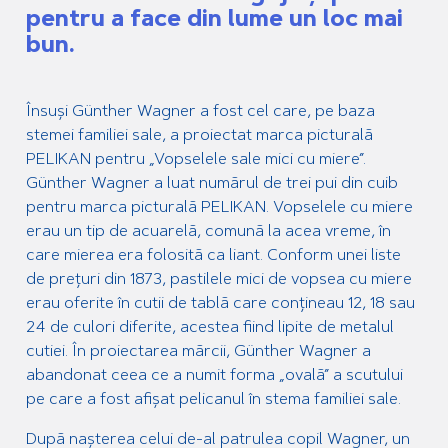
pentru a face din lume un loc mai
bun.
Însuși Günther Wagner a fost cel care, pe baza
stemei familiei sale, a proiectat marca picturală
PELIKAN pentru „Vopselele sale mici cu miere”.
Günther Wagner a luat numărul de trei pui din cuib
pentru marca picturală PELIKAN. Vopselele cu miere
erau un tip de acuarelă, comună la acea vreme, în
care mierea era folosită ca liant. Conform unei liste
de prețuri din 1873, pastilele mici de vopsea cu miere
erau oferite în cutii de tablă care conțineau 12, 18 sau
24 de culori diferite, acestea fiind lipite de metalul
cutiei. În proiectarea mărcii, Günther Wagner a
abandonat ceea ce a numit forma „ovală” a scutului
pe care a fost afișat pelicanul în stema familiei sale.
După nașterea celui de-al patrulea copil Wagner, un