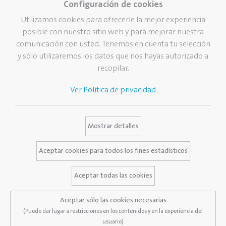
Configuración de cookies
Colorear y pintar
Pelikan en el mundo
Utilizamos cookies para ofrecerle la mejor experiencia
Manualidades
Nuestra visión, misión &
valores
posible con nuestro sitio web y para mejorar nuestra
Corrección y borrado
comunicación con usted. Tenemos en cuenta tu selección
Sustentabilidad
Escolar
y sólo utilizaremos los datos que nos hayas autorizado a
Oficina
recopilar.
Escritura
Ver Política de privacidad
Escritura profesional
Escritura Fina
Mostrar detalles
Marca
Servicios
Contacto
Historia de Pelikan
Newsletter
Aceptar cookies para todos los fines estadísticos
La marca Pelikan
Catálogo
Aceptar todas las cookies
Banco de imágenes
Aceptar sólo las cookies necesarias
(Puede dar lugar a restricciones en los contenidos y en la experiencia del
usuario)
Aviso legal
Política de privacidad