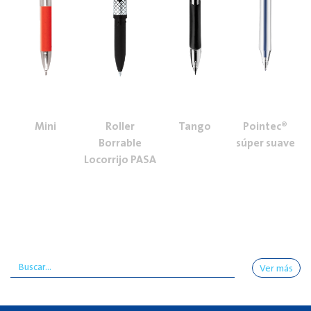
Mini
Roller
Tango
Pointec®
Borrable
súper suave
Locorrijo PASA
Ver más