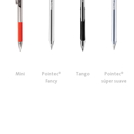
Mini
Pointec®
Tango
Pointec®
Fancy
súper suave