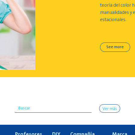
teoría del color 
manualidades y 
estacionales.
See more
Ver más
Profesores
DIY
Compañía
Marca