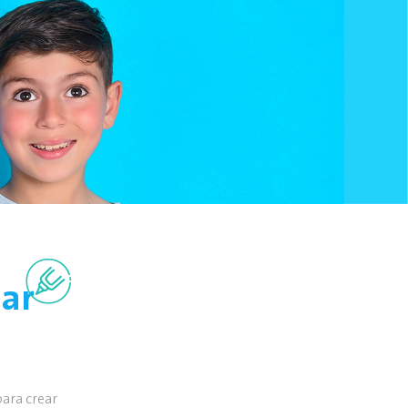
sar
para crear