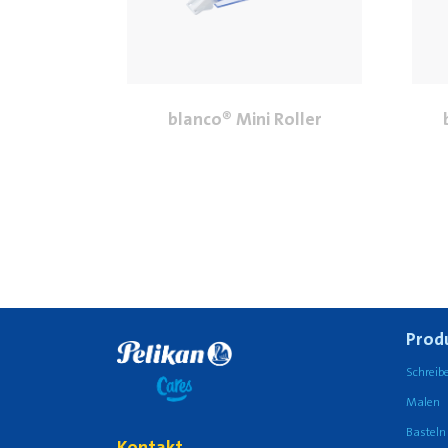
blanco® Mini Roller
Prod
Schreib
Malen
Basteln
Kontakt