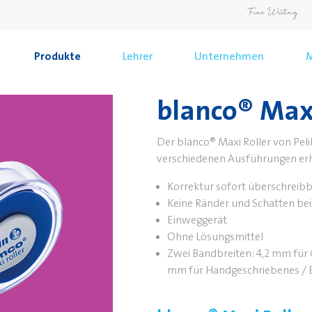
Produkte
Lehrer
Unternehmen
M
blanco® Maxi
Der blanco® Maxi Roller von Peli
verschiedenen Ausführungen erhä
Korrektur sofort überschreib
Keine Ränder und Schatten be
Einweggerät
Ohne Lösungsmittel
Zwei Bandbreiten: 4,2 mm für 
mm für Handgeschriebenes / B