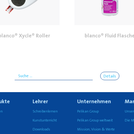
blanco® Xycle® Roller
blanco® Fluid Flasch
Details
ukte
Lehrer
Unternehmen
Mar
en
Schreibenlernen
Pelikan Group
Unser
Kunstunterricht
Pelikan Group weltweit
Die M
Downloads
Mission, Vision & Werte