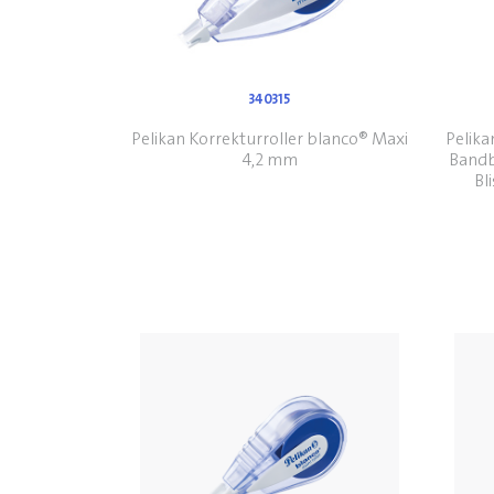
340315
Pelikan Korrekturroller blanco® Maxi
Pelika
4,2 mm
Bandb
Bl