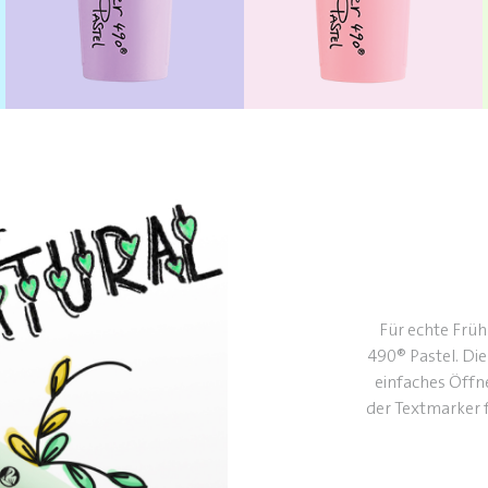
Für echte Früh
490® Pastel. Di
einfaches Öffn
der Textmarker 