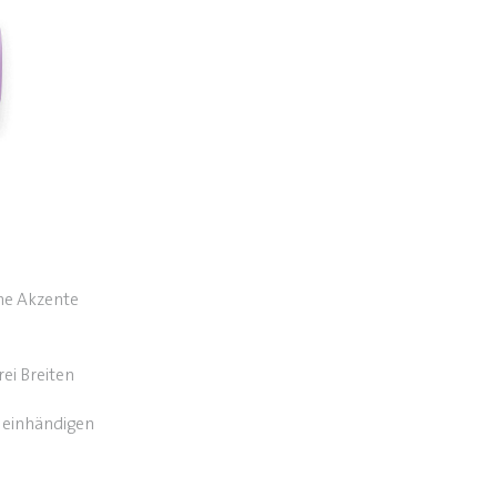
che Akzente
ei Breiten
 einhändigen