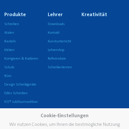
Produkte
Lehrer
Kreativität
Schreiben
Downloads
Malen
Kontakt
Basteln
Kunstunterricht
Kleben
Lehrershop
Korrigieren & Radieren
Referendare
Schule
Schreibenlernen
Büro
Design Schreibgeräte
Edles Schreiben
K12® Jubiläumsedition
Unternehmen
Karriere
Service
Cookie-Einstellungen
Die Marke Pelikan
FAQ
Wir nutzen Cookies, um Ihnen die bestmögliche Nutzung