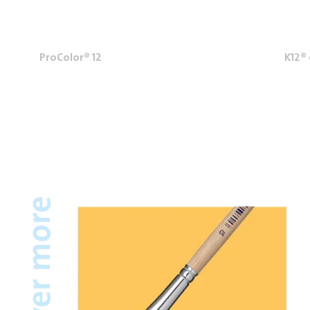
ProColor® 12
K12®