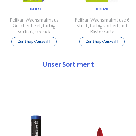
804073
803328
Pelikan Wachsmalmaus
Pelikan Wachsmalmäuse 6
Geschenk-Set, farbig
Stück, farbig sortiert, auf
sortiert, 6 Stück
Blisterkarte
Zur Shop-Auswahl
Zur Shop-Auswahl
Unser Sortiment