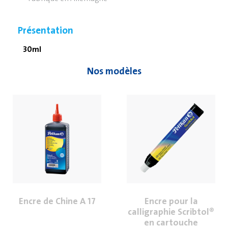
Présentation
30ml
Nos modèles
Encre de Chine A 17
Encre pour la
calligraphie Scribtol®
en cartouche