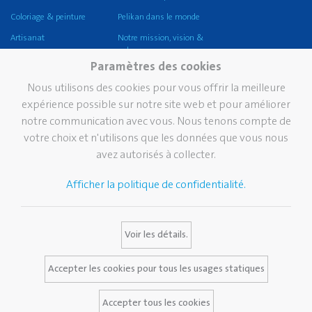
Coloriage & peinture
Pelikan dans le monde
Artisanat
Notre mission, vision &
valeurs
Coller
Paramètres des cookies
Durabilité
Corriger et effacer
Nous utilisons des cookies pour vous offrir la meilleure
Pelikan TintenTurm
Ecole
expérience possible sur notre site web et pour améliorer
notre communication avec vous. Nous tenons compte de
Bureau
votre choix et n'utilisons que les données que vous nous
Écriture professionnelle
avez autorisés à collecter.
Écriture de prestige
Afficher la politique de confidentialité.
Marque
Services
Contact
Histoire de Pelikan
Bulletin
Voir les détails.
La marque Pelikan
Media Database
Certificats Pelikan
FAQ
Accepter les cookies pour tous les usages statiques
Accepter tous les cookies