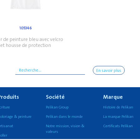
105346
er de peinture bleu avec velcro
et housse de protection
En savoir plus
Produits
Société
Marque
criture
Pelikan Group
Histoire de Pelikan
oloriage & peinture
Pelikan dans le monde
La marque Pelikan
rtisanat
Notre mission, vision &
Certificats Pelikan
valeurs
oller