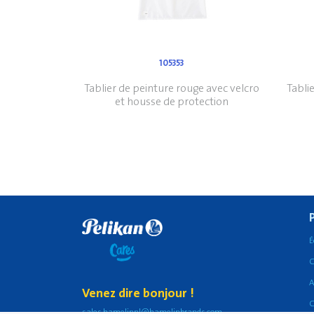
105353
Tablier de peinture rouge avec velcro
Tabli
et housse de protection
É
C
A
Venez dire bonjour !
C
sales.hamelinnl@hamelinbrands.com