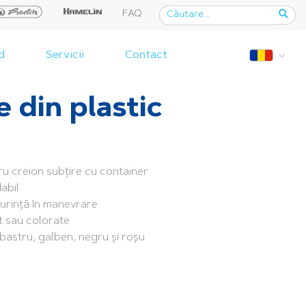
FAQ
d
Servicii
Contact
 din plastic
ru creion subțire cu container
abil
șurință în manevrare
t sau colorate
albastru, galben, negru și roșu