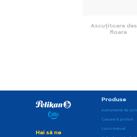
Ascuțitoare des
floare
Produse
Instrumente de scri
Culoare & pictură
Lucru manual
Hai să ne