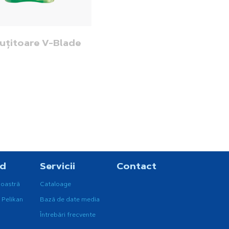
uțitoare V-Blade
nd
Servicii
Contact
noastră
Cataloage
 Pelikan
Bază de date media
Întrebări frecvente