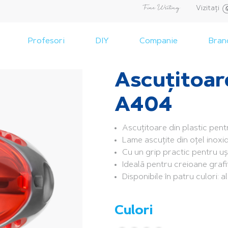
Vizitați
Profesori
DIY
Companie
Bran
Ascuțitoare
A404
Ascuțitoare din plastic pent
Lame ascuțite din oțel inoxid
Cu un grip practic pentru u
Ideală pentru creioane grafi
Disponibile în patru culori: 
Culori