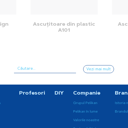
ign
Ascuțitoare din plastic
Asc
A101
Vezi mai mult
Profesori
DIY
Companie
Bra
s
Grupul Pelikan
Istoria 
Pelikan în lume
Brandul
Valorile noastre