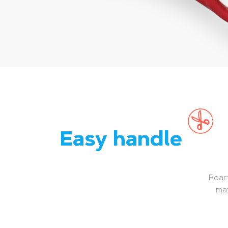
Easy handle
Foarf
mat