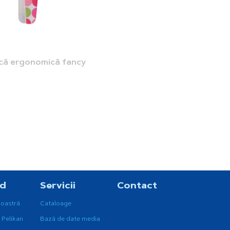
că ergonomică fancy
nd
Servicii
Contact
noastră
Cataloage
 Pelikan
Bază de date media