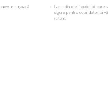
manevrare ușoară
Lame din oțel inoxidabil care 
sigure pentru copii datorită vâ
rotund