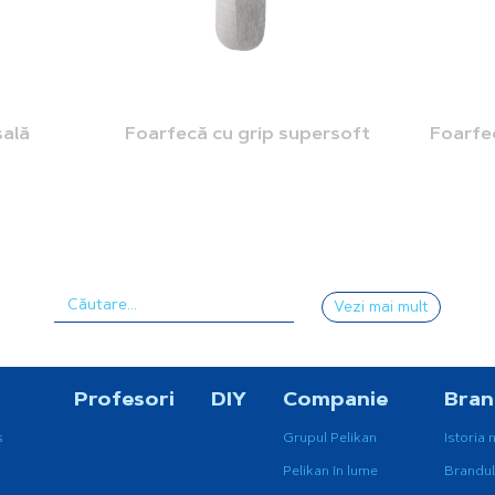
sală
Foarfecă cu grip supersoft
Foarfe
Vezi mai mult
Profesori
DIY
Companie
Bra
s
Grupul Pelikan
Istoria 
Pelikan în lume
Brandul