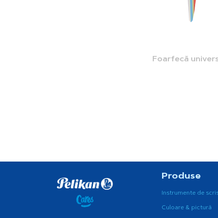
Foarfecă univer
Produse
Instrumente de scri
Culoare & pictură