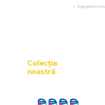
Grip pentru o 
Colecția
noastră