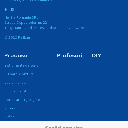
marketing@herlitzromania.ro
Herlitz România SRL
Strada Depozitelor, nr. 22
Târgu Mureș, jud. Mureș, cod poștal 540240, România
© 2026 Pelikan
Produse
Profesori
DIY
Instrumente de scris
Culoare & pictură
Lucru manual
Articole pentru lipit
Corectare și ștergere
Școală
Office
Instrumente de scris