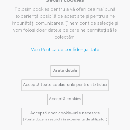
Setări cookies
pentru birou
Folosim cookies pentru a vă oferi cea mai bună
Fine Writing
experiență posibilă pe acest site și pentru a ne
Companie
Brand
Servicii
îmbunătăți comunicarea. Ținem cont de selecție și
vom folosi doar datele pe care ne permiteți să le
Grupul Pelikan
Istoria noastră
Cataloage
colectăm.
Pelikan în lume
Brandul Pelikan
Bază de date media
Vezi Politica de confidențialitate
Valorile noastre
Întrebări frecvente
Sustenabilitate
Pelikan TintenTurm
Arată detalii
Contact
Acceptă toate cookie-urile pentru statistici
Acceptă cookies
Termeni legali
Acceptă doar cookie-urile necesare
Politica de Confidențialitate
(Poate duce la restricții în experiența de utilizator)
Termeni și condiții