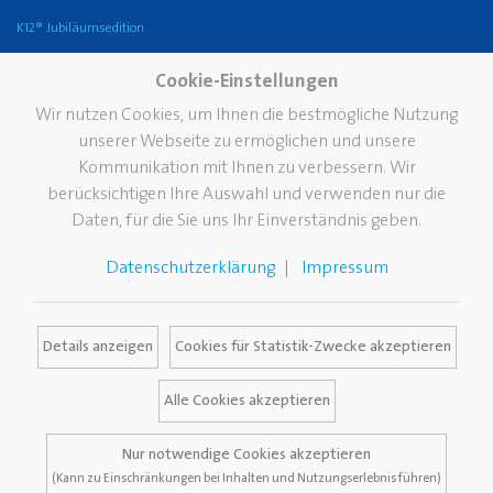
K12® Jubiläumsedition
Unternehmen
Karriere
Service
Cookie-Einstellungen
Die Marke Pelikan
FAQ
Wir nutzen Cookies, um Ihnen die bestmögliche Nutzung
unserer Webseite zu ermöglichen und unsere
Geschichte
Händlersuche
Kommunikation mit Ihnen zu verbessern. Wir
Nachhaltigkeit
Kataloge
berücksichtigen Ihre Auswahl und verwenden nur die
Pelikan TintenTurm
Pelikan Fleckendoktor
Daten, für die Sie uns Ihr Einverständnis geben.
Standorte
Werbeartikel
Datenschutzerklärung
Impressum
Vision
Zertifikate
Kontakt
Details anzeigen
Cookies für Statistik-Zwecke akzeptieren
Alle Cookies akzeptieren
Nur notwendige Cookies akzeptieren
Allgemeine Geschäftsbedingungen
(Kann zu Einschränkungen bei Inhalten und Nutzungserlebnis führen)
Impressum
Datenschutz