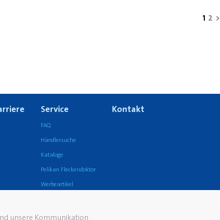
1
2
>
arriere
Service
Kontakt
FAQ
Händlersuche
Kataloge
Pelikan Fleckendoktor
Werbeartikel
 und unsere Kommunikation