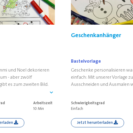
Geschenkanhänger
Bastelvorlage
mmi und Noel dekorieren
Geschenke personalisieren war
um - aber zwölf
einfach: Mit unserer Vorlage 
ibt es zum zweiten Bild.
Ausschneiden und Ausmalen w
rlage jetzt ausdrucken,
Geschenk ein Hingucker.
einkreisen.
rad
Arbeitszeit
Schwierigkeitsgrad
10 Min
Einfach
terladen
Jetzt herunterladen