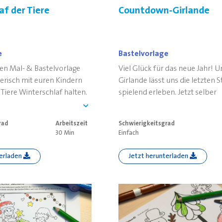
af der Tiere
Countdown-Girlande
e
Bastelvorlage
ßen Mal- & Bastelvorlage
Viel Glück für das neue Jahr! 
lerisch mit euren Kindern
Girlande lässt uns die letzten 
 Tiere Winterschlaf halten.
spielend erleben. Jetzt selber
ausprobieren, ausdrucken, au
Ballons gefüllt mit Konfetti a
rad
Arbeitszeit
Schwierigkeitsgrad
30 Min
Einfach
terladen
Jetzt herunterladen