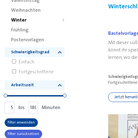
Valentinstag
Winterschl
Weihnachten
Winter
X
Frühling
Bastelvorlag
Postervorlagen
Mit dieser sü
könnt ihr spie
Schwierigkeitsgrad
lernen, wo die
Einfach
Fortgeschrittene
Schwierigkeitsg
Fortgeschrittene
Arbeitszeit
Jetzt herun
bis
Minuten
Filter anwenden
Filter zurücksetzen