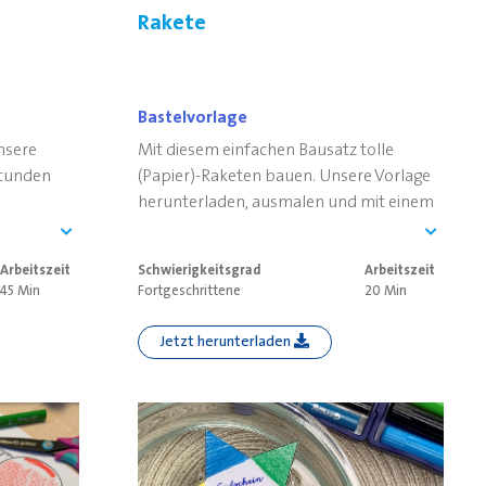
Rakete
Bastelvorlage
Unsere
Mit diesem einfachen Bausatz tolle
Stunden
(Papier)-Raketen bauen. Unsere Vorlage
herunterladen, ausmalen und mit einem
smalen und
Strohhalm zu einer eigenen Rakete
nhängen.
zusammensetzen.
Arbeitszeit
Schwierigkeitsgrad
Arbeitszeit
45 Min
Fortgeschrittene
20 Min
Jetzt herunterladen