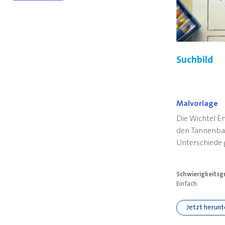
Suchbild
Malvorlage
Die Wichtel E
den Tannenba
Unterschiede g
Mit unserer Vo
ausmalen und 
Schwierigkeitsg
Einfach
Jetzt herun